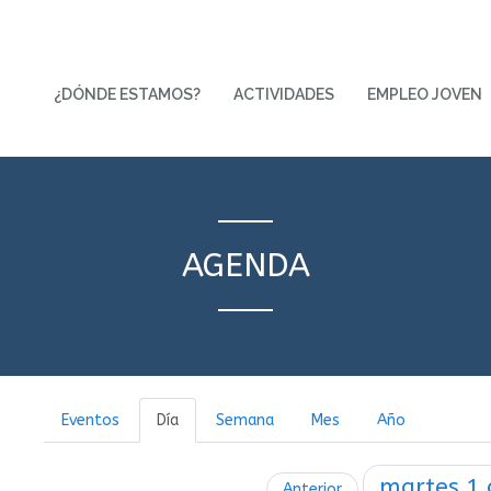
¿DÓNDE ESTAMOS?
ACTIVIDADES
EMPLEO JOVEN
AGENDA
Eventos
Día
Semana
Mes
Año
martes
1
Anterior