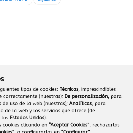
es
iguientes tipos de cookies:
Técnicas
, imprescindibles
e correctamente (nuestras);
De personalización,
para
s de uso de la web (nuestras);
Analíticas
, para
o de la web y los servicios que ofrece (de
 los
Estados Unidos
).
s cookies clicando en
“Aceptar Cookies”
, rechazarlas
okies”
, o configurarlas en
“Configurar”
.