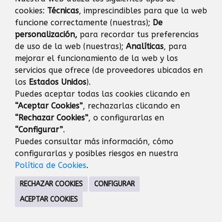
AGENDA
cookies:
Técnicas
, imprescindibles para que la web
funcione correctamente (nuestras);
De
Eventos
Día
Semana
Mes
Año
personalización,
para recordar tus preferencias
de uso de la web (nuestras);
Analíticas
, para
mejorar el funcionamiento de la web y los
jueves
15
octubre
Anterior
Siguiente
servicios que ofrece (de proveedores ubicados en
los
Estados Unidos
).
Puedes aceptar todas las cookies clicando en
“Aceptar Cookies”
, rechazarlas clicando en
JUVENTUD
“Rechazar Cookies”
, o configurarlas en
C/ Dr. Calero, 37 28221 Majadahonda Madrid
“Configurar”
.
91 634 91 20
Puedes consultar más información, cómo
CONTACTO
MAPA WEB
AVISO LEGAL
configurarlas y posibles riesgos en nuestra
PROTECCIÓN DE DATOS
Política de Cookies
.
RECHAZAR COOKIES
CONFIGURAR
ACEPTAR COOKIES