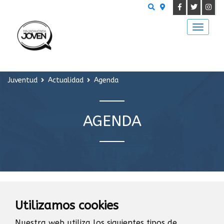
Buscar
Juventud
Actualidad
Agenda
AGENDA
NOTICIAS
Utilizamos cookies
Nuestra web utiliza los siguientes tipos de