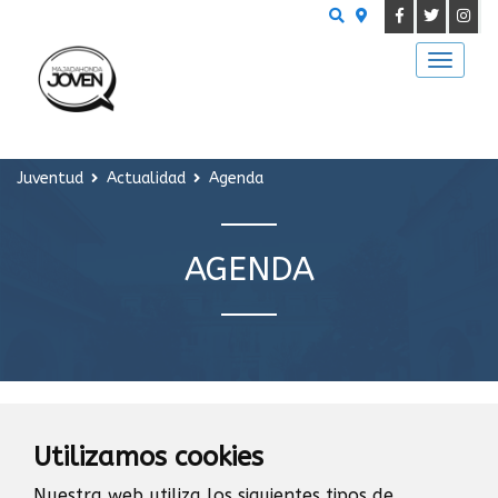
Buscar
Juventud
Actualidad
Agenda
AGENDA
NOTICIAS
Utilizamos cookies
Nuestra web utiliza los siguientes tipos de