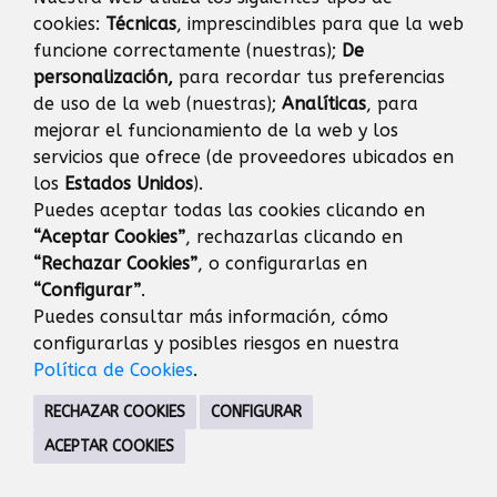
AGENDA
cookies:
Técnicas
, imprescindibles para que la web
funcione correctamente (nuestras);
De
Eventos
Día
Semana
Mes
Año
personalización,
para recordar tus preferencias
de uso de la web (nuestras);
Analíticas
, para
mejorar el funcionamiento de la web y los
jueves
10
septiembre
Anterior
Siguiente
servicios que ofrece (de proveedores ubicados en
los
Estados Unidos
).
Puedes aceptar todas las cookies clicando en
“Aceptar Cookies”
, rechazarlas clicando en
JUVENTUD
“Rechazar Cookies”
, o configurarlas en
C/ Dr. Calero, 37 28221 Majadahonda Madrid
“Configurar”
.
91 634 91 20
Puedes consultar más información, cómo
CONTACTO
MAPA WEB
AVISO LEGAL
configurarlas y posibles riesgos en nuestra
PROTECCIÓN DE DATOS
Política de Cookies
.
RECHAZAR COOKIES
CONFIGURAR
ACEPTAR COOKIES