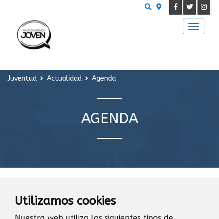
Buscar
Juventud
Actualidad
Agenda
AGENDA
NOTICIAS
Utilizamos cookies
Nuestra web utiliza los siguientes tipos de