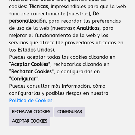
AGENDA
cookies:
Técnicas
, imprescindibles para que la web
funcione correctamente (nuestras);
De
Eventos
Día
Semana
Mes
Año
personalización,
para recordar tus preferencias
de uso de la web (nuestras);
Analíticas
, para
mejorar el funcionamiento de la web y los
miércoles
25
marzo
Anterior
Siguiente
servicios que ofrece (de proveedores ubicados en
los
Estados Unidos
).
Puedes aceptar todas las cookies clicando en
“Aceptar Cookies”
, rechazarlas clicando en
JUVENTUD
“Rechazar Cookies”
, o configurarlas en
C/ Dr. Calero, 37 28221 Majadahonda Madrid
“Configurar”
.
91 634 91 20
Puedes consultar más información, cómo
CONTACTO
MAPA WEB
AVISO LEGAL
configurarlas y posibles riesgos en nuestra
PROTECCIÓN DE DATOS
Política de Cookies
.
RECHAZAR COOKIES
CONFIGURAR
ACEPTAR COOKIES