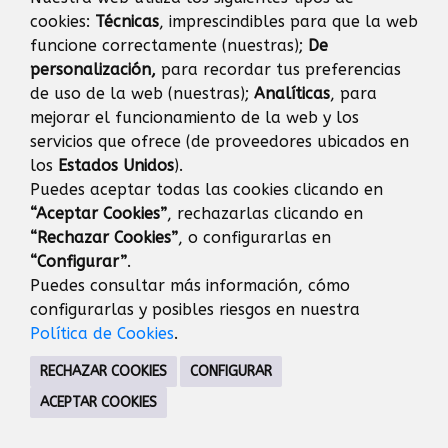
AGENDA
cookies:
Técnicas
, imprescindibles para que la web
funcione correctamente (nuestras);
De
Eventos
Día
Semana
Mes
Año
personalización,
para recordar tus preferencias
de uso de la web (nuestras);
Analíticas
, para
mejorar el funcionamiento de la web y los
miércoles
28
enero
Anterior
Siguiente
servicios que ofrece (de proveedores ubicados en
los
Estados Unidos
).
Puedes aceptar todas las cookies clicando en
“Aceptar Cookies”
, rechazarlas clicando en
JUVENTUD
“Rechazar Cookies”
, o configurarlas en
C/ Dr. Calero, 37 28221 Majadahonda Madrid
“Configurar”
.
91 634 91 20
Puedes consultar más información, cómo
CONTACTO
MAPA WEB
AVISO LEGAL
configurarlas y posibles riesgos en nuestra
PROTECCIÓN DE DATOS
Política de Cookies
.
RECHAZAR COOKIES
CONFIGURAR
ACEPTAR COOKIES