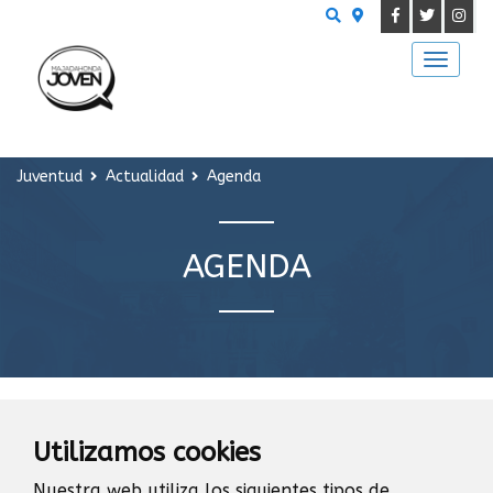
Buscar
Juventud
Actualidad
Agenda
AGENDA
NOTICIAS
Utilizamos cookies
Nuestra web utiliza los siguientes tipos de