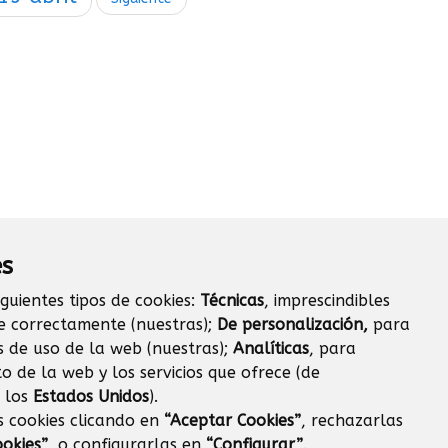
es
iguientes tipos de cookies:
Técnicas
, imprescindibles
e correctamente (nuestras);
De personalización,
para
s de uso de la web (nuestras);
Analíticas
, para
o de la web y los servicios que ofrece (de
 los
Estados Unidos
).
s cookies clicando en
“Aceptar Cookies”
, rechazarlas
okies”
, o configurarlas en
“Configurar”
.