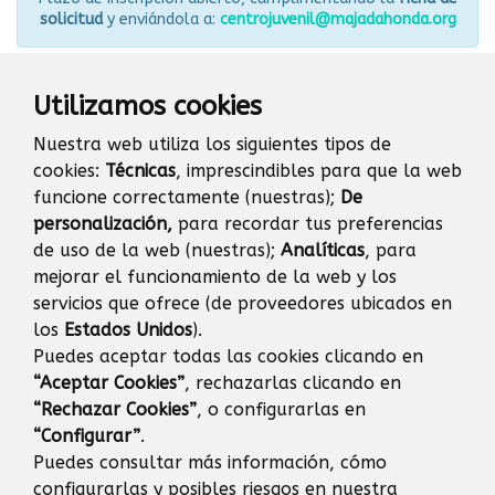
solicitud
y enviándola a:
centrojuvenil@majadahonda.org
Utilizamos cookies
Nuestra web utiliza los siguientes tipos de
cookies:
Técnicas
, imprescindibles para que la web
funcione correctamente (nuestras);
De
personalización,
para recordar tus preferencias
de uso de la web (nuestras);
Analíticas
, para
mejorar el funcionamiento de la web y los
servicios que ofrece (de proveedores ubicados en
los
Estados Unidos
).
Puedes aceptar todas las cookies clicando en
“Aceptar Cookies”
, rechazarlas clicando en
Inscripción actividad
“Rechazar Cookies”
, o configurarlas en
(pdf 127,2 kB)
“Configurar”
.
Puedes consultar más información, cómo
configurarlas y posibles riesgos en nuestra