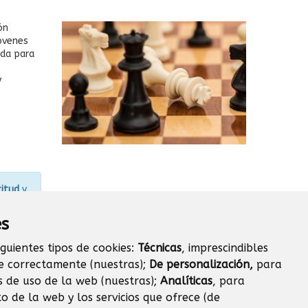
ón
jóvenes
ada para
y
citud
y
es
iguientes tipos de cookies:
Técnicas
, imprescindibles
e correctamente (nuestras);
De personalización,
para
s de uso de la web (nuestras);
Analíticas
, para
o de la web y los servicios que ofrece (de