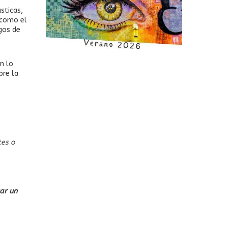
sticas,
 como el
egos de
n lo
bre la
tes o
ar un