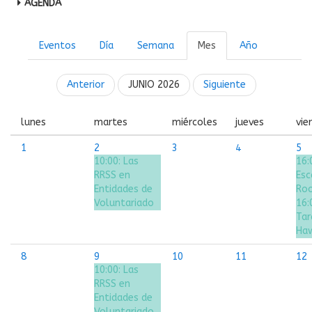
AGENDA
Eventos
Día
Semana
Mes
Año
Anterior
JUNIO 2026
Siguiente
lunes
martes
miércoles
jueves
vie
1
2
3
4
5
10:00:
Las
16:
RRSS en
Esc
Entidades de
Ro
Voluntariado
16:
Tar
Ha
8
9
10
11
12
10:00:
Las
RRSS en
Entidades de
Voluntariado